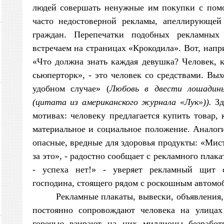
людей совершать ненужные им покупки с пом
часто недостоверной рекламы, апеллирующе
граждан. Перепечатки подобных рекламных
встречаем на страницах «Крокодила». Вот, нап
«Что должна знать каждая девушка? Человек, 
сьюперторк», - это человек со средствами. Вы
удобном случае» (
Любовь в двести лошадины
(цитата из американского журнала «Лук»)).
Зд
мотивах: человеку предлагается купить товар,
материальное и социальное положение. Аналог
опасные, вредные для здоровья продукты: «Мис
за это», - радостно сообщает с рекламного плака
- успеха нет!» - уверяет рекламный щит 
господина, стоящего рядом с роскошным автомо
Рекламные плакаты, вывески, объявления
постоянно сопровождают человека на улицах
горечью взирают на них миллионы безработ