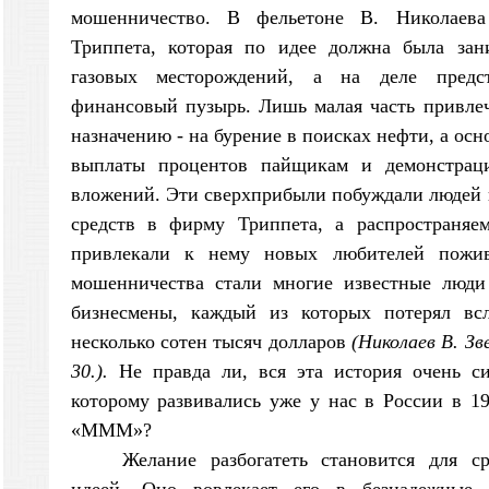
мошенничество. В фельетоне В. Николаев
Триппета, которая по идее должна была зан
газовых месторождений, а на деле предс
финансовый пузырь. Лишь малая часть привле
назначению - на бурение в поисках нефти, а осн
выплаты процентов пайщикам и демонстрац
вложений. Эти сверхприбыли побуждали людей 
средств в фирму Триппета, а распространяе
привлекали к нему новых любителей поживи
мошенничества стали многие известные люди 
бизнесмены, каждый из которых потерял всл
несколько сотен тысяч долларов
(Николаев В. Зв
30.).
Не правда ли, вся эта история очень си
которому развивались уже у нас в России в 19
«МММ»?
Желание разбогатеть становится для с