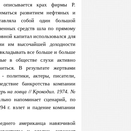
а описывается крах фирмы Р.
иматься развитием нефтяных и
тавляла собой один большой
ченных средств шла по прямому
овной капитал использовался для
ии им высочайшей доходности
вкладывать все больше и больше
мые в обществе слухи активно
ться. В результате жертвами
- политики, актеры, писатели,
едствие банкротства компании
ерь на ловца // Крокодил. 1974. №
льно напоминает сценарий, по
94 г. взлет и падение компании
реднего американца навязчивой