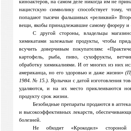
киноактеров, на самом деле никогда им не при
нацистскую символику способствует тому, 
попадают тысячи фальшивых «реликвий» Втор
вещи, якобы принадлежавшие самому фюреру и
С другой стороны, владельцы магазино
химикатами залежалые продукты, чтобы прид
всучить доверчивым покупателям: «Практ
картофель, рыба, пиво, сухофрукты, ветчи
обработку химикалиями. И от многих из них ис
американца, но его здоровью и даже жизни»
(П
1984. № 15.).
Ярлычки с датой изготовления тов
удаляются, и на их место приклеиваются но
продукту срок жизни.
Безобидные препараты продаются в аптек
и высокоэффективных лекарств, обеспечивающи
болезней.
Не обходит «Крокодил» стороной