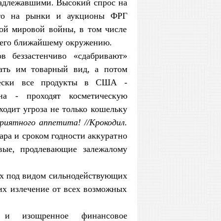
надлежавшими. Высокий спрос на
что на рынки и аукционы ФРГ
ой мировой войны, в том числе
 его ближайшему окружению.
в беззастенчиво «сдабривают»
ать им товарный вид, а потом
ически все продукты в США -
на - проходят косметическую
ходит угроза не только кошельку
риятного аппетита! //Крокодил.
ара и сроком годности аккуратно
вые, продлевающие залежалому
ах под видом сильнодействующих
х излечение от всех возможных
 и изощренное финансовое