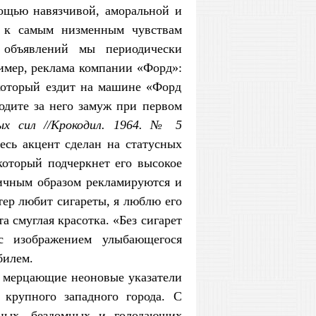
ощью навязчивой, аморальной и
й к самым низменным чувствам
 объявлений мы периодически
ример, реклама компании «Форд»:
который ездит на машине «Форд
ходите за него замуж при первом
х сил //Крокодил. 1964. № 5
есь акцент сделан на статусных
 который подчеркнет его высокое
ичным образом рекламируются и
тер любит сигареты, я люблю его
та смуглая красотка. «Без сигарет
с изображением улыбающегося
билем.
, мерцающие неоновые указатели
 крупного западного города. С
ных, бездомных и голодающих