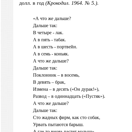
долл. в год
(Крокодил. 1964. № 5.).
«А что же дальше?
Дальше так:
В четыре - лак.
А в пять - табак.
А в шесть - портвейн.
А в семь - коньяк.
А что же дальше?
Дальше так:
Поклонник – в восемь,
В девять – брак,
Измена – в десять («Он дурак!»),
Развод – в одиннадцать («Пустяк»).
А что же дальше?
Дальше так:
Сто жадных фирм, как сто собак,
Урвать пытаются барыш.
А где-то вновь растет малыш».